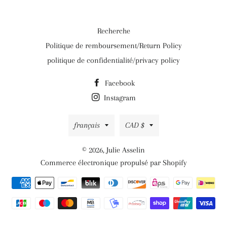
Recherche
Politique de remboursement/Return Policy
politique de confidentialité/privacy policy
Facebook
Instagram
Langue
Devise
français
CAD $
© 2026,
Julie Asselin
Commerce électronique propulsé par Shopify
Moyens
de
paiement